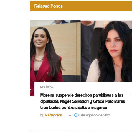
Related
Posts
POLÍTICA
Morena suspende derechos partidistas a las
diputadas Nayeli Salvatori y Grace Palomares
tras burlas contra adultos mayores
by
Redacción
8 de agosto de 2026