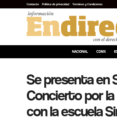
Contacto
Política de privacidad
Terminos y Condiciones
NACIONAL
CDMX
E
Se presenta en S
Concierto por la
con la escuela S