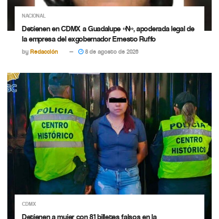
NACIONAL
Detienen en CDMX a Guadalupe «N», apoderada legal de
la empresa del exgobernador Ernesto Ruffo
by
Redacción
8 de agosto de 2026
CDMX
Detienen a mujer con 81 billetes falsos en la