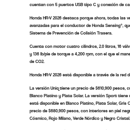
cuentan con 5 puertos USB tipo C y conexión de car
Honda HR-V 2026 destaca porque ahora, todas las ve
avanzadas para el conductor de Honda Sensing®, qu
Sistema de Prevención de Colisión Trasera.
Cuenta con motor cuatro cilindros, 2.0 litros, 16 vá
y 136 lb/pie de torque a 4,200 rpm, con el que el m
de CO2.
Honda HR-V 2026 está disponible a través de la red de
La versión Uniq tiene un precio de $610,900 pesos, c
Blanco Platino y Plata Solar. La versión Sport tiene 
está disponible en Blanco Platino, Plata Solar, Gris 
precio de $680,900 pesos, con interiores en piel neg
Cósmico, Rojo Milano, Verde Nórdico y Negro Cristal