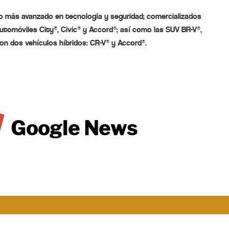
o más avanzado en tecnología y seguridad; comercializados
 automóviles City®, Civic® y Accord®; así como las SUV BR-V®,
con dos vehículos híbridos: CR-V® y Accord®.