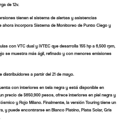
ga de 12v.
rsiones tienen el sistema de alertas y asistencias
e ahora incorpora Sistema de Monitoreo de Punto Ciego y
lvulas con VTC dual y iVTEC que desarrolla 155 hp a 6,500 rpm,
anejo se muestra más ágil, refinado y con menores emisiones
 distribuidores a partir del 21 de mayo.
uenta con interiores en tela negra y está disponible en
un precio de $650,900 pesos, ofrece interiores en piel negra y
Cósmico y Rojo Milano. Finalmente, la versión Touring tiene un
ra, y puede encontrarse en Blanco Platino, Plata Solar, Gris
.