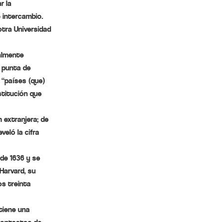
r la
 intercambio.
tra Universidad
nalmente
a punta de
 “países (que)
stitución que
 extranjera; de
veló la cifra
 de 1636 y se
 Harvard, su
os treinta
tiene una