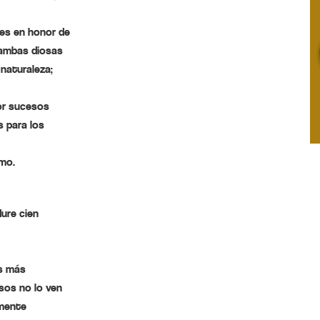
 es en honor de
 ambas diosas
 naturaleza;
por sucesos
s para los
smo.
dure cien
ís más
usos no lo ven
lmente