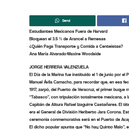
Send
Estudiantes Mexicanos Fuera de Harvard
Bloquean el 3.5 % de Arancel a Remesas
¿Quién Paga Transporte y Comida a Centeistas?
Ana María Alvarado-Maxine Woodside
JORGE HERRERA VALENZUELA
El Día de la Marina fue instituido el 1 de junio por el
Manuel Ávila Camacho, para recordar que, en esa fe
1917, zarpó, del Puerto de Veracruz, el primer buque 
“Tabasco”, con tripulación totalmente mexicana, a l
Capitán de Altura Rafael Izaguirre Castañares. El tit
era el General de División Heriberto Jara Corona. Es
ceremonia conmemorativa será en el Puerto de Aca
El dicho popular apunta que “No hay Quinto Malo”, e