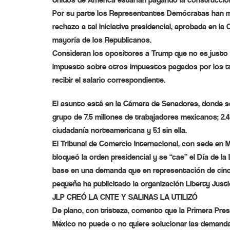
Por su parte los Representantes Demócratas han 
rechazo a tal iniciativa presidencial, aprobada en la
mayoría de los Republicanos.
Consideran los opositores a Trump que no es justo
impuesto sobre otros impuestos pagados por los tr
recibir el salario correspondiente.
El asunto está en la Cámara de Senadores, donde s
grupo de 7.5 millones de trabajadores mexicanos; 2.
ciudadanía norteamericana y 5.1 sin ella.
El Tribunal de Comercio Internacional, con sede en 
bloqueó la orden presidencial y se “cae” el Día de la
base en una demanda que en representación de ci
pequeña ha publicitado la organización Liberty Justi
JLP CREÓ LA CNTE Y SALINAS LA UTILIZÓ
De plano, con tristeza, comento que la Primera Pre
México no puede o no quiere solucionar las demanda