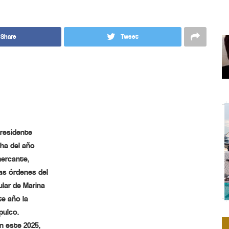
Share
Tweet
 Presidente
cha del año
mercante,
as órdenes del
ular de Marina
te año la
pulco.
n este 2025,