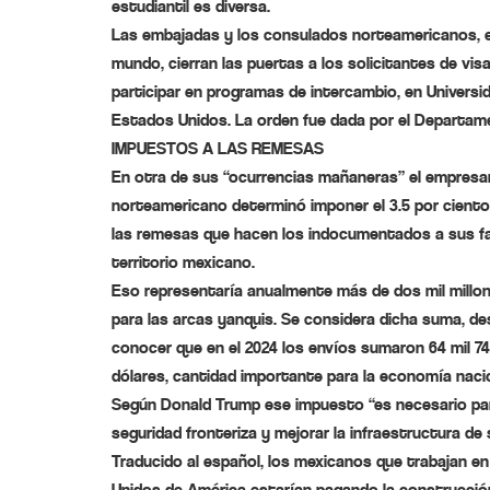
estudiantil es diversa.
Las embajadas y los consulados norteamericanos, e
mundo, cierran las puertas a los solicitantes de vis
participar en programas de intercambio, en Universi
Estados Unidos. La orden fue dada por el Departam
IMPUESTOS A LAS REMESAS
En otra de sus “ocurrencias mañaneras” el empresa
norteamericano determinó imponer el 3.5 por ciento
las remesas que hacen los indocumentados a sus fa
territorio mexicano.
Eso representaría anualmente más de dos mil millo
para las arcas yanquis. Se considera dicha suma, d
conocer que en el 2024 los envíos sumaron 64 mil 74
dólares, cantidad importante para la economía nacio
Según Donald Trump ese impuesto “es necesario para
seguridad fronteriza y mejorar la infraestructura de 
Traducido al español, los mexicanos que trabajan e
Unidos de América estarían pagando la construcció