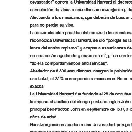
devastador” contra la Universidad Harvard al decreta
cancelación de visas a estudiantes extranjeros y de
Afectando a los mexicanos, que deberán de buscar o
para no perder su visa.
La determinación presidencial contra la internacio
reconocida Universidad Harvard, se dio “porque es l
lanza del antitrumpismo” y acepta a estudiantes de
no nos están ayudando y nosotros sí”, y “es una in
“tolera comportamientos antisemitas”.
Alrededor de 6,800 estudiantes integran la población
ese total, el 27 % corresponde a mexicanos. No se re
exacta.
La Universidad Harvard fue fundada el 28 de octubre
le impuso el apellido del clérigo puritano inglés John
principal benefactor. John en septiembre de 1637, a l
años de edad.
Nuestros jóvenes acuden a esa Universidad, porque 