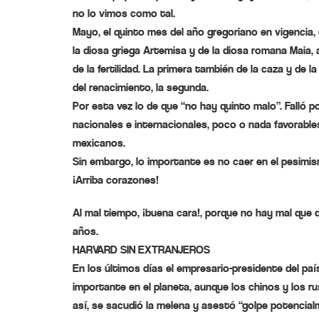
no lo vimos como tal.
Mayo, el quinto mes del año gregoriano en vigencia,
la diosa griega Artemisa y de la diosa romana Maia,
de la fertilidad. La primera también de la caza y de la
del renacimiento, la segunda.
Por esta vez lo de que “no hay quinto malo”. Falló 
nacionales e internacionales, poco o nada favorable
mexicanos.
Sin embargo, lo importante es no caer en el pesimi
¡Arriba corazones!
Al mal tiempo, ¡buena cara!, porque no hay mal que 
años.
HARVARD SIN EXTRANJEROS
En los últimos días el empresario-presidente del pa
importante en el planeta, aunque los chinos y los r
así, se sacudió la melena y asestó “golpe potencia