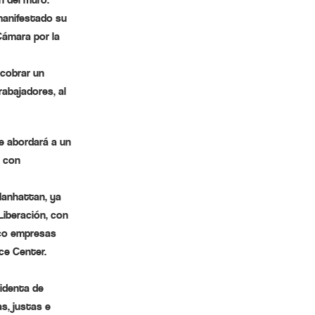
manifestado su
 Cámara por la
 cobrar un
abajadores, al
e abordará a un
4 con
Manhattan, ya
 Liberación, con
nco empresas
ce Center.
sidenta de
s, justas e