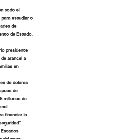
n todo el
a para estudiar o
dades de
ento de Estado.
rio presidente
 de arancel a
milias en
nes de dólares
espués de
5 millones de
nal.
 financiar la
seguridad”.
n Estados
n del muro.