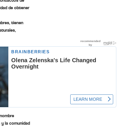
 contactos de
idad de obtener
bres, tienen
aturales,
renombre
a y la comunidad