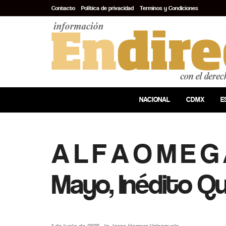
Contacto
Política de privacidad
Terminos y Condiciones
NACIONAL
CDMX
E
A L F A O M E G A
Mayo, Inédito Q