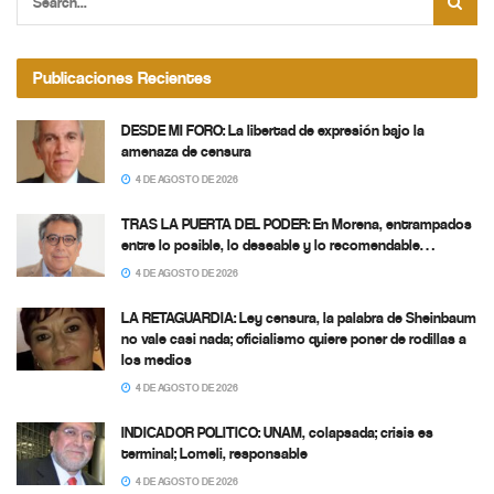
Publicaciones Recientes
DESDE MI FORO: La libertad de expresión bajo la
amenaza de censura
4 DE AGOSTO DE 2026
TRAS LA PUERTA DEL PODER: En Morena, entrampados
entre lo posible, lo deseable y lo recomendable…
4 DE AGOSTO DE 2026
LA RETAGUARDIA: Ley censura, la palabra de Sheinbaum
no vale casi nada; oficialismo quiere poner de rodillas a
los medios
4 DE AGOSTO DE 2026
INDICADOR POLITICO: UNAM, colapsada; crisis es
terminal; Lomeli, responsable
4 DE AGOSTO DE 2026