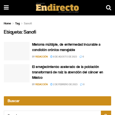
Home
Tag
Sanofi
Etiqueta:
Sanofi
Mieloma múltiple, de enfermedad incurable a
condición crónica manejable
BY
REDACCIÓN
8 DE AGOSTO DE 2023
0
El envejecimiento acelerado de la población
transformará de raíz la atención del cáncer en
México
BY
REDACCIÓN
2 DE FEBRERO DE 2023
0
Buscar