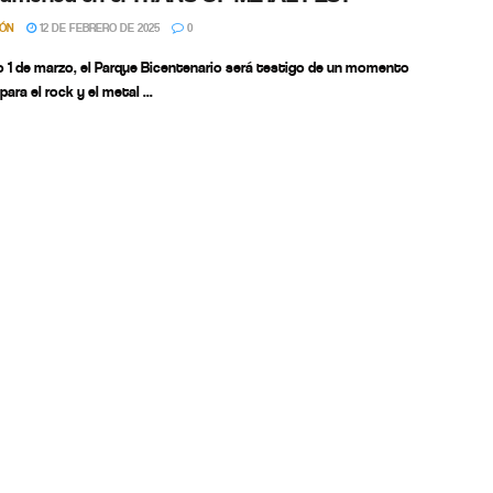
IÓN
12 DE FEBRERO DE 2025
0
o 1 de marzo, el Parque Bicentenario será testigo de un momento
para el rock y el metal ...