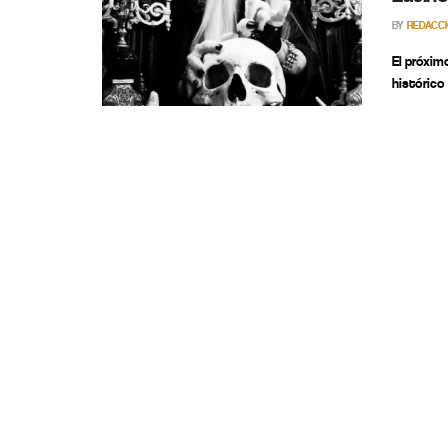
BY
REDACC
El próxim
histórico 