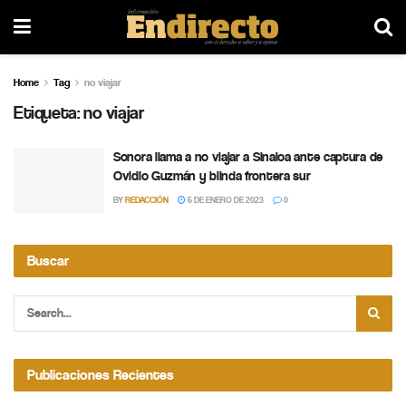
Home
Tag
no viajar
Etiqueta:
no viajar
Sonora llama a no viajar a Sinaloa ante captura de
Ovidio Guzmán y blinda frontera sur
BY
REDACCIÓN
5 DE ENERO DE 2023
0
Buscar
Publicaciones Recientes