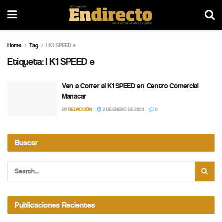
Home
Tag
l K1 SPEED e
Etiqueta:
l K1 SPEED e
Ven a Correr al K1 SPEED en Centro Comercial
Manacar
BY
REDACCIÓN
2 DE ENERO DE 2023
0
Buscar
Publicaciones Recientes