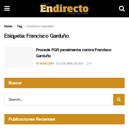
Home
Tag
Francisco Garduño
Etiqueta:
Francisco Garduño
Procede FGR penalmente contra Francisco
Garduño
BY
REDACCIÓN
12 DE ABRIL DE 2023
0
Buscar
Publicaciones Recientes