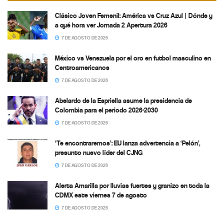
Clásico Joven Femenil: América vs Cruz Azul | Dónde y
a qué hora ver Jornada 2 Apertura 2026
7 DE AGOSTO DE 2026
México vs Venezuela por el oro en futbol masculino en
Centroamericanos
7 DE AGOSTO DE 2026
Abelardo de la Espriella asume la presidencia de
Colombia para el periodo 2026-2030
7 DE AGOSTO DE 2026
‘Te encontraremos’: EU lanza advertencia a ‘Pelón’,
presunto nuevo líder del CJNG
7 DE AGOSTO DE 2026
Alerta Amarilla por lluvias fuertes y granizo en toda la
CDMX este viernes 7 de agosto
7 DE AGOSTO DE 2026