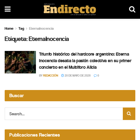
Home
Tag
EternaInocencia
Etiqueta:
EternaInocencia
Triunfo histórico del hardcore argentino: Eterna
Inocencia desata la pasión colectiva en su primer
concierto en el Multiforo Alicia
BY
REDACCIÓN
20 DE MAYO DE 2026
0
Buscar
Publicaciones Recientes