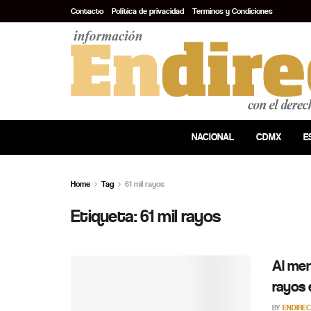
Contacto
Política de privacidad
Terminos y Condiciones
NACIONAL
CDMX
E
Home
Tag
61 mil rayos
Etiqueta:
61 mil rayos
Al men
rayos 
BY
ENDIRE