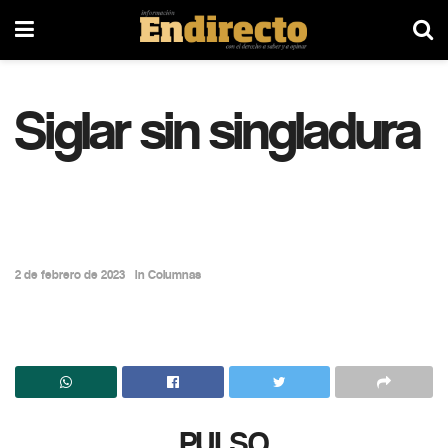
Siglar sin singladura
2 de febrero de 2023
in
Columnas
PULSO