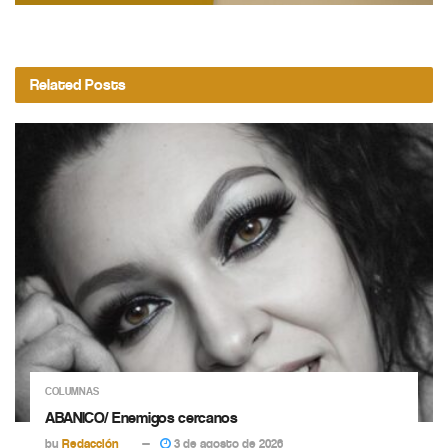
Related
Posts
COLUMNAS
ABANICO/ Enemigos cercanos
by
Redacción
3 de agosto de 2026