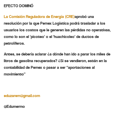
EFECTO DOMINÓ
La Comisión Reguladora de Energía (CRE)
aprobó una
resolución por la que Pemex Logística podrá trasladar a los
usuarios los costos que le generen las pérdidas no operativas,
como lo son el ‘picoteo’ o el ‘huachicoleo’ de ductos de
petrolíferos.
Antes, se debería aclarar ¿a dónde han ido a parar los miles de
litros de gasolina recuperados? ¿Si se vendieron, están en la
contabilidad de Pemex o pasar a ser “aportaciones al
movimiento”
eduzarem@gmail.com
@Edumermo