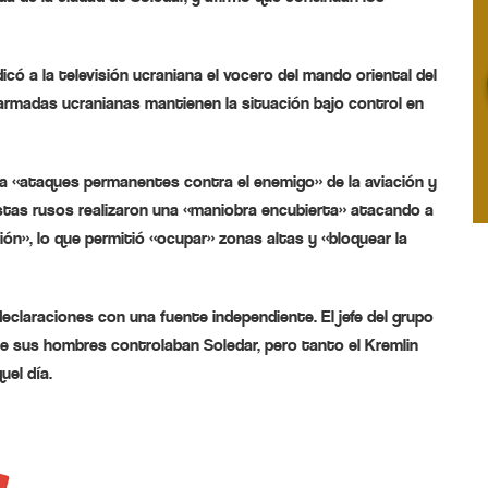
có a la televisión ucraniana el vocero del mando oriental del
s armadas ucranianas mantienen la situación bajo control en
s a «ataques permanentes contra el enemigo» de la aviación y
distas rusos realizaron una «maniobra encubierta» atacando a
ión», lo que permitió «ocupar» zonas altas y «bloquear la
laraciones con una fuente independiente. El jefe del grupo
ue sus hombres controlaban Soledar, pero tanto el Kremlin
uel día.