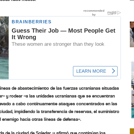
líneas de abastecimiento de las fuerzas ucranianas situadas
ear» y rodear «a las unidades ucranianas que se encuentran
 llevado a cabo continuamente ataques concentrados en las
iudad, impidiendo la transferencia de reservas, el suministro
l enemigo hacia otras líneas de defensa».
ida de la ciudad de Soledar, y afirmó que continúan los