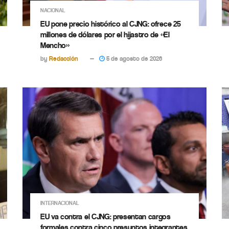
NACIONAL
EU pone precio histórico al CJNG: ofrece 25
millones de dólares por el hijastro de «El
Mencho»
by
Redacción
5 de agosto de 2026
INTERNACIONAL
EU va contra el CJNG: presentan cargos
formales contra cinco presuntos integrantes