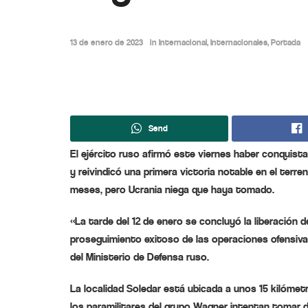
13 de enero de 2023
in
Internacional
,
Internacionales
,
Portada
Send
El ejército ruso afirmó este viernes haber conquista
y reivindicó una primera victoria notable en el terr
meses, pero Ucrania niega que haya tomado.
«La tarde del 12 de enero se concluyó la liberación d
proseguimiento exitoso de las operaciones ofensiva
del Ministerio de Defensa ruso.
La localidad Soledar está ubicada a unos 15 kilómetr
los paramilitares del grupo Wagner intentan tomar