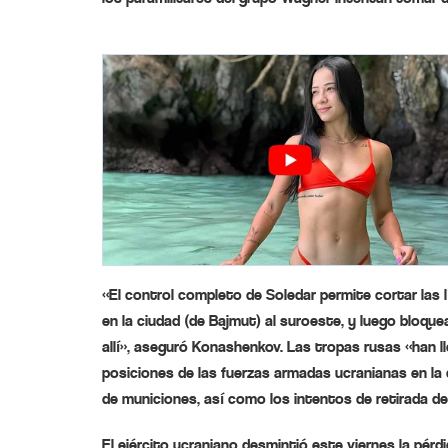
«El control completo de Soledar permite cortar las 
en la ciudad (de Bajmut) al suroeste, y luego bloqu
allí», aseguró Konashenkov. Las tropas rusas «han
posiciones de las fuerzas armadas ucranianas en la c
de municiones, así como los intentos de retirada de
El ejército ucraniano desmintió este viernes la pérd