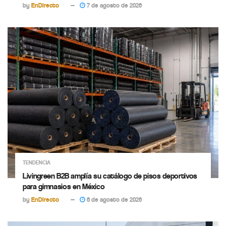
by
EnDirecto
7 de agosto de 2026
TENDENCIA
Livingreen B2B amplía su catálogo de pisos deportivos
para gimnasios en México
by
EnDirecto
6 de agosto de 2026