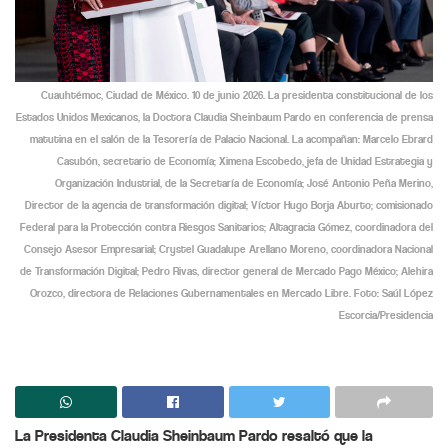
Cuauhtémoc, Ciudad de México. 10 de junio 2026. La presidenta constitucional de los
Estados Unidos Mexicanos, la Doctora Claudia Sheinbaum Pardo en conferencia de prensa
matutina en el salón de la Tesorería de Palacio Nacional. La acompañan: Marcelo Ebrard
Casubón, secretario de Economía; Ximena Escobedo, jefa de Unidad Estrategia y
Organización Industrial, de la Secretaría de Economía; José Antonio Peña Merino,
Director de la agencia de transformación digital; Víctor Hugo Borja Aburto; comisionado
Federal para la Protección contra Riesgos Sanitarios; Altagracia Gómez, coordinadora del
Consejo Asesor Empresarial; Crystel Guadalupe Arellano Moreno, coordinadora Nacional
de Transformación Digital; Pedro Rivas, director general de Mercado Pago México; Alehira
Orozco, directora de Relaciones Gubernamentales en Mercado Libre. Foto: Saúl López
Escorcia/Presidencia
La Presidenta Claudia Sheinbaum Pardo resaltó que la