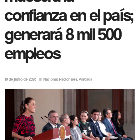
confianza en el país;
generará 8 mil 500
empleos
10 de junio de 2026
in
Nacional
,
Nacionales
,
Portada