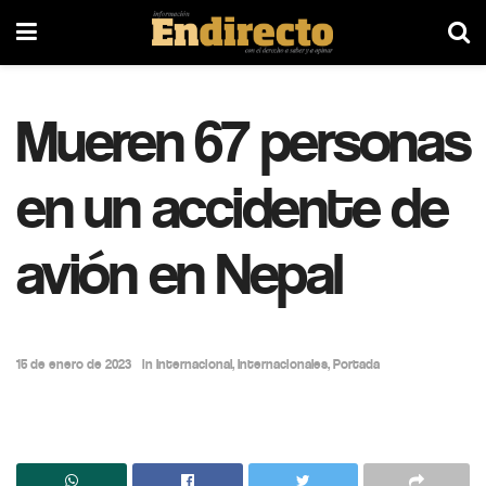
Mueren 67 personas
en un accidente de
avión en Nepal
15 de enero de 2023
in
Internacional
,
Internacionales
,
Portada