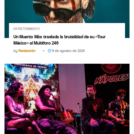
ENTRETENIMIENTO
Un Muerto Más traslada la brutalidad de su «Tour
México» al Multiforo 246
by
Redacción
6 de agosto de 2026