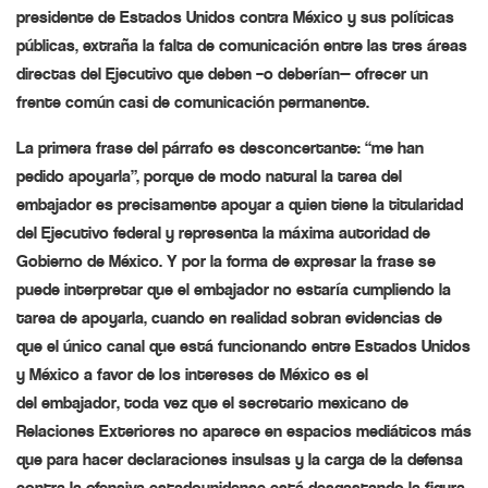
presidente de Estados Unidos contra México y sus políticas
públicas,
extraña
la falta de comunicación entre las tres áreas
directas del Ejecutivo que deben –o
deberían
— ofrecer un
frente común casi de comunicación permanente.
La
primera
frase del párrafo es desconcertante: “
me han
pedido apoyarla
”, porque de modo natural la tarea del
embajador es precisamente
apoyar
a quien tiene la titularidad
del Ejecutivo federal y representa la máxima autoridad de
Gobierno de México. Y por la forma de expresar la frase se
puede
interpretar
que el embajador
no
estaría cumpliendo la
tarea de apoyarla, cuando en realidad sobran evidencias de
que el
único
canal que está funcionando entre Estados Unidos
y México a favor de los intereses de México es el
del
embajador
, toda vez que el secretario mexicano de
Relaciones Exteriores
no
aparece en espacios mediáticos más
que para hacer declaraciones insulsas y la carga de la defensa
contra la ofensiva estadounidense está
desgastando
la figura