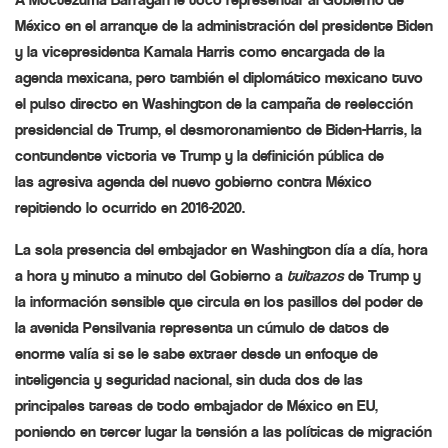
México en el arranque de la administración del presidente Biden
y la vicepresidenta Kamala Harris como encargada de la
agenda mexicana, pero también el diplomático mexicano tuvo
el
pulso
directo en Washington de la campaña de reelección
presidencial de Trump, el
desmoronamiento
de Biden-Harris, la
contundente victoria ve Trump y la definición pública de
las
agresiva
agenda del nuevo gobierno contra México
repitiendo lo ocurrido en 2016-2020.
La sola
presencia
del embajador en Washington día a día, hora
a hora y minuto a minuto del Gobierno a
tuitazos
de Trump y
la información sensible que circula en los pasillos del poder de
la avenida Pensilvania representa un
cúmulo
de datos de
enorme valía si se le sabe extraer desde un
enfoque
de
inteligencia y seguridad nacional, sin duda dos de las
principales
tareas
de todo embajador de México en EU,
poniendo en
tercer
lugar la tensión a las políticas de migración