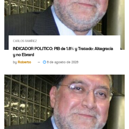
CARLOS RAMÍREZ
INDICADOR POLITICO: PIB de 1.8% y Tratado: Altagracia
y no Ebrard
by
Roberto
6 de agosto de 2026