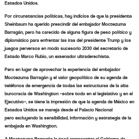
Estados Unidos.
Por
circunstancias
políticas, hay indicios de que la presidenta
Sheinbaum ha querido
prescindir
del embajador Moctezuma
Barragán, pero ha
carecido
de alguna figura de peso político y
diplomático para enfrentar las iras del presidente Trump y los
juegos
perversos
en modo sucesorio 2030 del secretario de
Estado Marco Rubio, un exsenador ultraderechista.
Pero en lugar de
aprovechar
la experiencia del embajador
Moctezuma Barragán y el valor geopolítico de su agenda de
teléfonos de emergencia de todas las estructuras de la alta
burocracia de Washington –sobre todo en el legislativo y en el
Ejecutivo–, se tiene la impresión de que la
agenda
de México en
Estados Unidos se maneja desde el Palacio Nacional
pero
excluyendo
la sensibilidad, información y estrategia de la
embajada en Washington.
A Moctezuma Barragán le tocó
representar
al Gobierno de