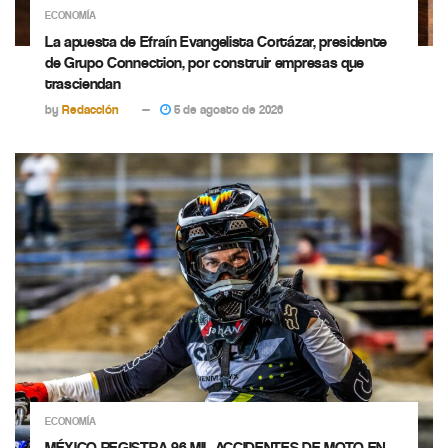
ECONOMÍA
La apuesta de Efraín Evangelista Cortázar, presidente
de Grupo Connection, por construir empresas que
trasciendan
by
Redacción
5 de agosto de 2026
ECONOMÍA
MÉXICO REGISTRA 96 MIL ACCIDENTES DE MOTO EN