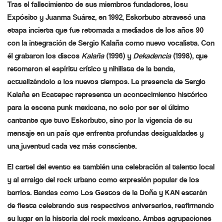
Tras el fallecimiento de sus miembros fundadores, Iosu
Expósito y Juanma Suárez, en 1992, Eskorbuto atravesó una
etapa incierta que fue retomada a mediados de los años 90
con la integración de Sergio Kalaña como nuevo vocalista. Con
él grabaron los discos
Kalaña
(1996) y
Dekadencia
(1998), que
retomaron el espíritu crítico y nihilista de la banda,
actualizándolo a los nuevos tiempos. La presencia de Sergio
Kalaña en Ecatepec representa un acontecimiento histórico
para la escena punk mexicana, no solo por ser el último
cantante que tuvo Eskorbuto, sino por la vigencia de su
mensaje en un país que enfrenta profundas desigualdades y
una juventud cada vez más consciente.
El cartel del evento es también una celebración al talento local
y al arraigo del rock urbano como expresión popular de los
barrios. Bandas como
Los Gestos de la Doña
y
KAN
estarán
de fiesta celebrando sus respectivos aniversarios, reafirmando
su lugar en la historia del rock mexicano. Ambas agrupaciones