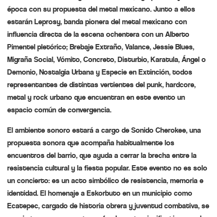
época con su propuesta del metal mexicano. Junto a ellos
estarán
Leprosy
, banda pionera del metal mexicano con
influencia directa de la escena ochentera con un Alberto
Pimentel pletórico;
Brebaje Extraño
,
Valance
,
Jessie Blues
,
Migraña Social
,
Vómito
,
Concreto
,
Disturbio
,
Karatula
,
Ángel o
Demonio
,
Nostalgia Urbana
y
Especie en Extinción
, todos
representantes de distintas vertientes del punk, hardcore,
metal y rock urbano que encuentran en este evento un
espacio común de convergencia.
El ambiente sonoro estará a cargo de
Sonido Cherokee
, una
propuesta sonora que acompaña habitualmente los
encuentros del barrio, que ayuda a cerrar la brecha entre la
resistencia cultural y la fiesta popular. Este evento no es solo
un concierto: es un acto simbólico de resistencia, memoria e
identidad. El homenaje a Eskorbuto en un municipio como
Ecatepec, cargado de historia obrera y juventud combativa, se