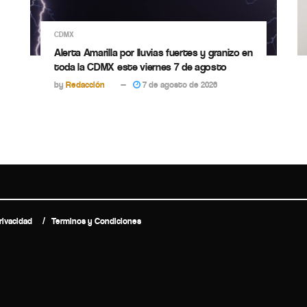
CDMX
Alerta Amarilla por lluvias fuertes y granizo en
toda la CDMX este viernes 7 de agosto
by
Redacción
7 de agosto de 2026
rivacidad
Terminos y Condiciones