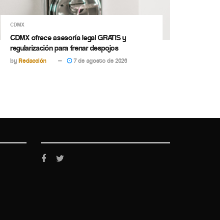
CDMX
CDMX ofrece asesoría legal GRATIS y
regularización para frenar despojos
by
Redacción
7 de agosto de 2026