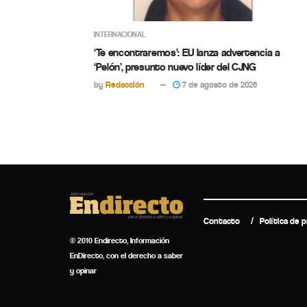
INTERNACIONAL
‘Te encontraremos’: EU lanza advertencia a
‘Pelón’, presunto nuevo líder del CJNG
by
Redacción
7 de agosto de 2026
Contacto
Política de p
© 2010 Endirecto, Información
EnDirecto, con el derecho a saber
y opinar