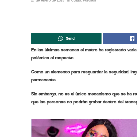
27 de enero de 2023
in
CDMX
,
Portada
Send
En las últimas semanas el metro ha registrado varias
polémica al respecto.
Como un elemento para resguardar la seguridad, ingr
permanente.
Sin embargo, no es el único mecanismo que se ha re
que las personas no podrán grabar dentro del transp